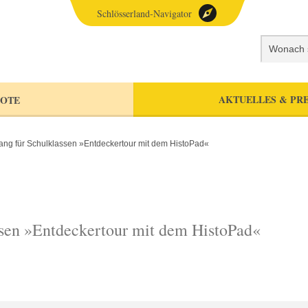
Schlösserland-Navigator
AKTUELLES & PRE
OTE
ang für Schulklassen »Entdeckertour mit dem HistoPad«
ssen »Entdeckertour mit dem HistoPad«