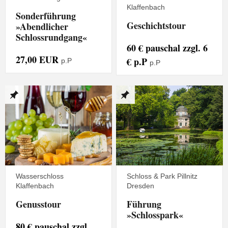
Klaffenbach
Sonderführung
Geschichtstour
»Abendlicher
Schlossrundgang«
60 € pauschal zzgl. 6
27,00 EUR
€ p.P
p.P
p.P
Wasserschloss
Schloss & Park Pillnitz
Klaffenbach
Dresden
Genusstour
Führung
»Schlosspark«
80 € pauschal zzgl.